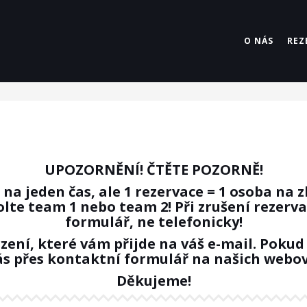
O NÁS
REZ
UPOZORNĚNÍ! ČTĚTE POZORNĚ!
 jeden čas, ale 1 rezervace = 1 osoba na z
olte team 1 nebo team 2! Při zrušení rezerv
formulář
, ne telefonicky!
zení, které vám přijde na váš e-mail. Pokud 
s přes kontaktní formulář na našich webo
Děkujeme!